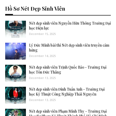
Hồ Sơ Nét Đẹp Sinh Viên
Nét đẹp sinh viên Nguyễn Hữu Thông Trường Đại
học Điện lực
December 15, 2025
Lý Đức Minh bài thi Nét đẹp sinh viên truyền cảm
hứng
December 14, 2025
Nét đẹp sinh viên Trịnh Quốc Bảo - Trường Đại
học Tôn Đức Thắng
December 13, 2025
Nét đẹp sinh viên Đinh Tuấn Anh - Trường Đại
học Kỹ Thuật Công Nghiệp Thái Nguyên
December 13, 2025
Nét đẹp sinh viên Phạm Minh Thy - Trường Đại