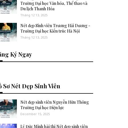
Trường Đại học Văn hóa, Thể thao và
Du lịch Thanh Hóa
Tháng 12 13, 2025
Nét đẹp Sinh viên Trương Hải Dương -
Trường Đại học Kiến trúc Hà Nội
Tháng 12 13, 2025
ăng Ký Ngay
 Sơ Nét Đẹp Sinh Viên
Nét đẹp sinh viên Nguyễn Hữu Thông
Trường Đại học Điện lực
December 15, 2025
Lý Đức Minh bài thi Nét đẹp sinh viên