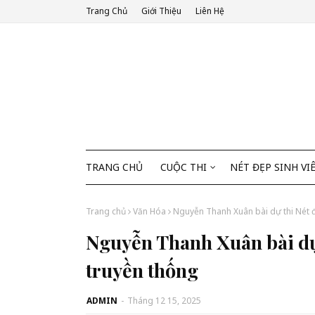
Trang Chủ
Giới Thiệu
Liên Hệ
TRANG CHỦ
CUỘC THI
NÉT ĐẸP SINH VI
Trang chủ
Văn Hóa
Nguyễn Thanh Xuân bài dự thi Nét đ
Nguyễn Thanh Xuân bài dự 
truyền thống
ADMIN
-
Tháng 12 15, 2025