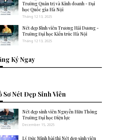
Trường Quản trị và Kinh doanh - Đại
học Quốc gia Hà Nội
Tháng 12 13, 2025
Nét đẹp Sinh viên Trương Hải Dương -
Trường Đại học Kiến trúc Hà Nội
Tháng 12 13, 2025
ăng Ký Ngay
 Sơ Nét Đẹp Sinh Viên
Nét đẹp sinh viên Nguyễn Hữu Thông
Trường Đại học Điện lực
December 15, 2025
Lý Đức Minh bài thi Nét đẹp sinh viên