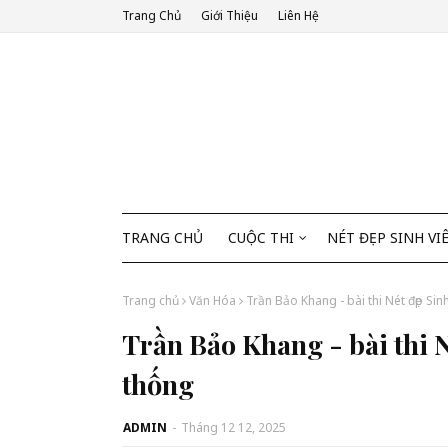
Trang Chủ
Giới Thiệu
Liên Hệ
TRANG CHỦ
CUỘC THI
NÉT ĐẸP SINH VI
Trang chủ
Văn Hóa
Trần Bảo Khang - bài thi Nét đẹp Si
Trần Bảo Khang - bài thi 
thống
ADMIN
-
Tháng 12 12, 2025