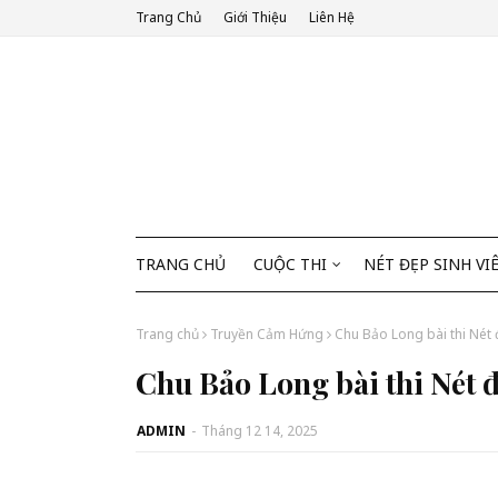
Trang Chủ
Giới Thiệu
Liên Hệ
TRANG CHỦ
CUỘC THI
NÉT ĐẸP SINH VI
Trang chủ
Truyền Cảm Hứng
Chu Bảo Long bài thi Nét 
Chu Bảo Long bài thi Nét 
ADMIN
-
Tháng 12 14, 2025