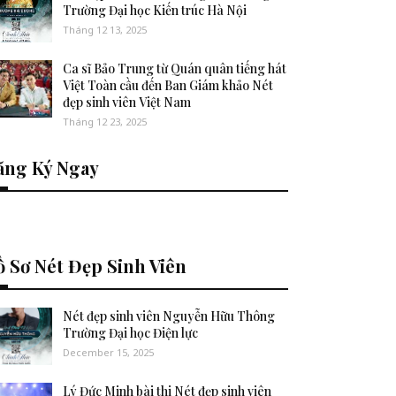
Trường Đại học Kiến trúc Hà Nội
Tháng 12 13, 2025
Ca sĩ Bảo Trung từ Quán quân tiếng hát
Việt Toàn cầu đến Ban Giám khảo Nét
đẹp sinh viên Việt Nam
Tháng 12 23, 2025
ăng Ký Ngay
 Sơ Nét Đẹp Sinh Viên
Nét đẹp sinh viên Nguyễn Hữu Thông
Trường Đại học Điện lực
December 15, 2025
Lý Đức Minh bài thi Nét đẹp sinh viên