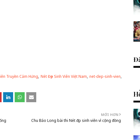
Đ
 Viên Truyền Cảm Hứng
Nét Đẹp Sinh Viên Việt Nam
net-dep-sinh-vien
Hồ
MỚI HƠN
hống
Chu Bảo Long bài thi Nét đẹp sinh viên vì cộng đồng